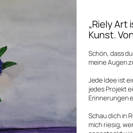
„Riely Art 
Kunst. Vo
Schön, dass du 
meine Augen zu
Jede Idee ist e
jedes Projekt 
Erinnerungen e
Schau dich in R
mich riesig, w