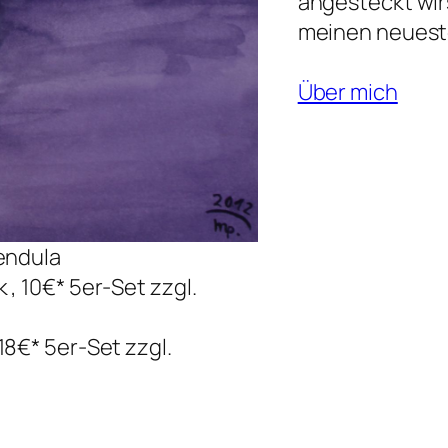
angesteckt wir
meinen neueste
Über mich
endula
, 10€* 5er-Set zzgl.
18€* 5er-Set zzgl.