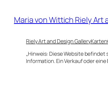
Zum
Inhalt
Maria von Wittich Riely Art
springen
Riely Art and Design Gallery
Karten
„Hinweis: Diese Website befindet 
Information. Ein Verkauf oder eine 