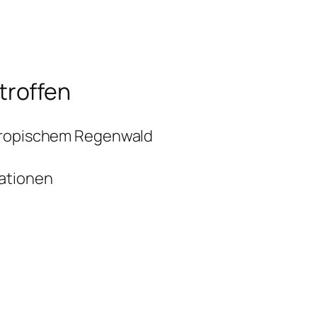
troffen
 tropischem Regenwald
ationen